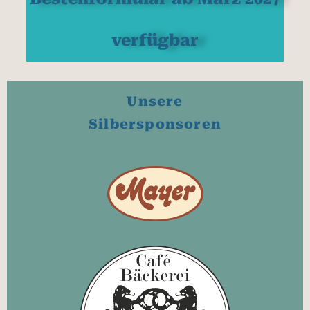
verfügbar
Unsere
Silbersponsoren